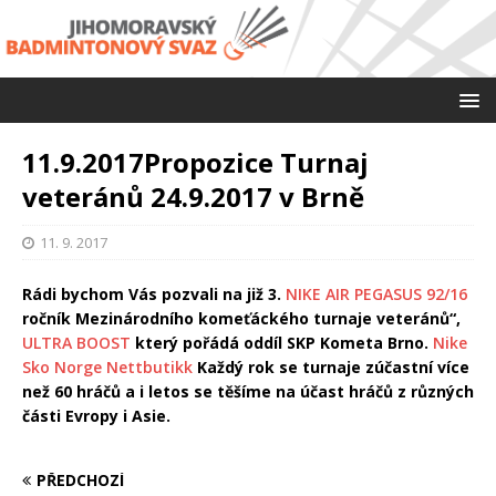
11.9.2017Propozice Turnaj
veteránů 24.9.2017 v Brně
11. 9. 2017
Rádi bychom Vás pozvali na již 3.
NIKE AIR PEGASUS 92/16
ročník Mezinárodního komeťáckého turnaje veteránů“,
ULTRA BOOST
který pořádá oddíl SKP Kometa Brno.
Nike
Sko Norge Nettbutikk
Každý rok se turnaje zúčastní více
než 60 hráčů a i letos se těšíme na účast hráčů z různých
části Evropy i Asie.
PŘEDCHOZÍ