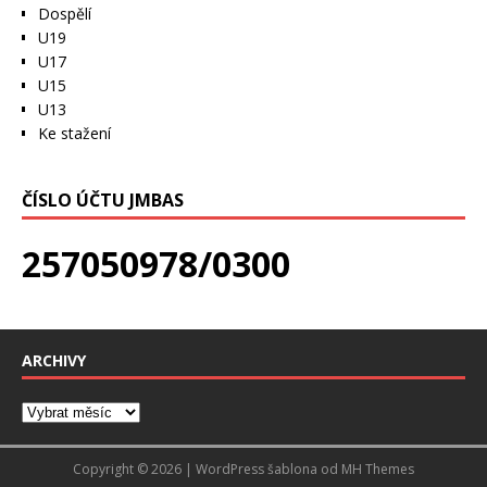
Dospělí
U19
U17
U15
U13
Ke stažení
ČÍSLO ÚČTU JMBAS
257050978/0300
ARCHIVY
Copyright © 2026 | WordPress šablona od
MH Themes