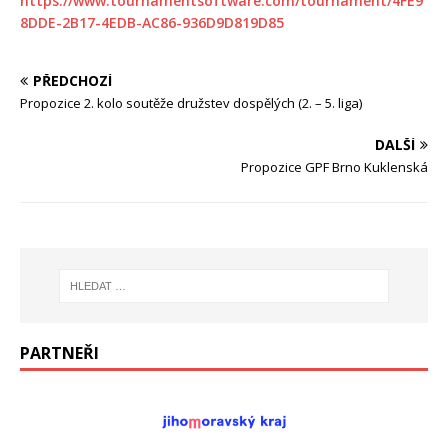
https://www.tournamentsoftware.com/tournament/4FE9
8DDE-2B17-4EDB-AC86-936D9D819D85
PŘEDCHOZÍ
Propozice 2. kolo soutěže družstev dospělých (2. – 5. liga)
DALŠÍ
Propozice GPF Brno Kuklenská
PARTNEŘI