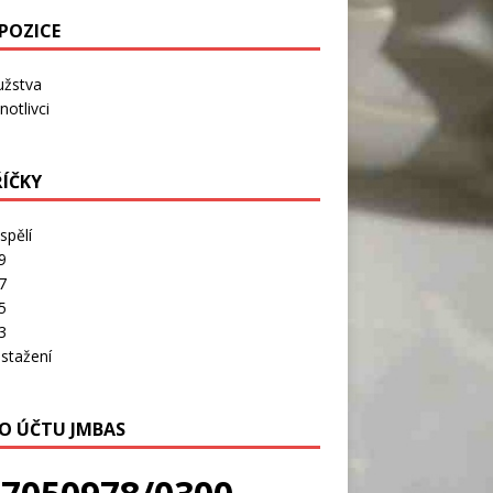
POZICE
užstva
notlivci
ŘÍČKY
spělí
9
7
5
3
stažení
LO ÚČTU JMBAS