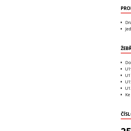
PRO
Dr
Jed
ŽEB
Do
U1
U1
U1
U1
Ke 
ČÍS