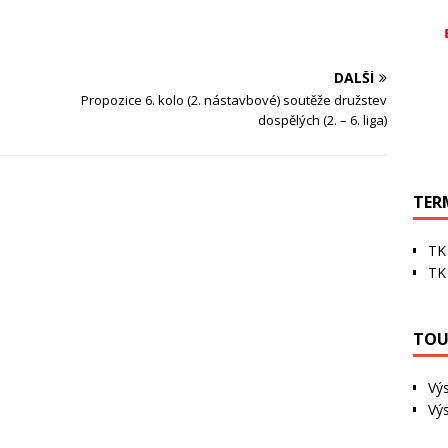
DALŠÍ
Propozice 6. kolo (2. nástavbové) soutěže družstev
dospělých (2. – 6. liga)
TER
TK 
TK 
TOU
Vý
Výs