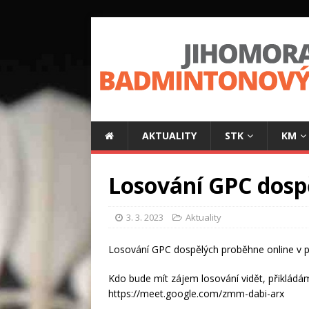
AKTUALITY
STK
KM
Losování GPC dospě
3. 3. 2023
Aktuality
Losování GPC dospělých proběhne online v p
Kdo bude mít zájem losování vidět, přiklád
https://meet.google.com/zmm-dabi-arx