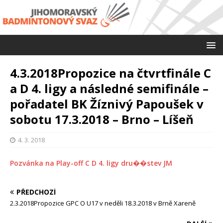
4.3.2018Propozice na čtvrtfinále C
a D 4. ligy a následné semifinále –
pořadatel BK Žíznivý Papoušek v
sobotu 17.3.2018 – Brno – Líšeň
4. 3. 2018
Pozvánka na Play-off C D 4. ligy dru��stev JM
PŘEDCHOZÍ
2.3.2018Propozice GPC O U17 v neděli 18.3.2018 v Brně Xareně