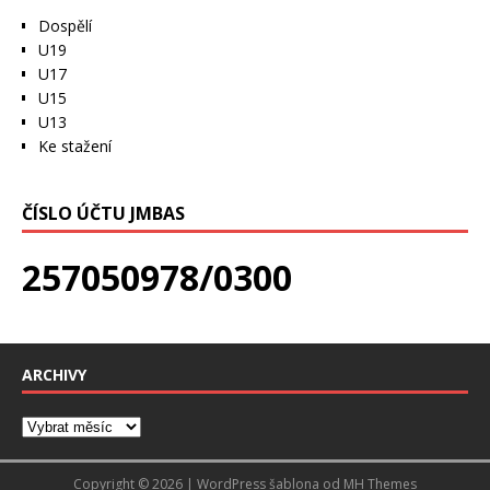
Dospělí
U19
U17
U15
U13
Ke stažení
ČÍSLO ÚČTU JMBAS
257050978/0300
ARCHIVY
Copyright © 2026 | WordPress šablona od
MH Themes