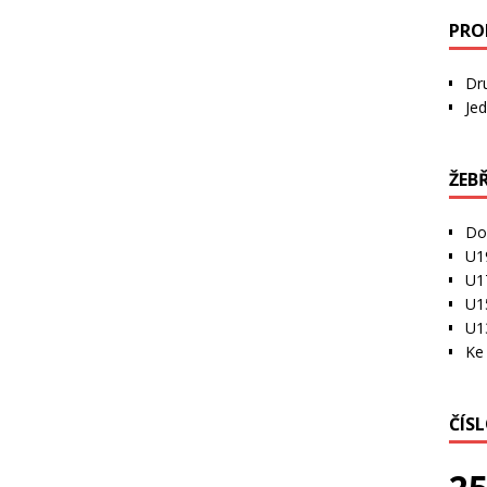
PRO
Dr
Jed
ŽEB
Do
U1
U1
U1
U1
Ke 
ČÍS