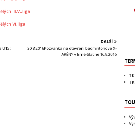
ých III.V..liga
lých VI.liga
DALŠÍ
 U15 ;
30.8.2016Pozvánka na otevření badmintonové X-
ARÉNY v Brně-Slatině 16.9.2016
TER
TK 
TK 
TOU
Vý
Výs