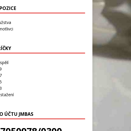
POZICE
užstva
notlivci
ŘÍČKY
spělí
9
7
5
3
stažení
LO ÚČTU JMBAS