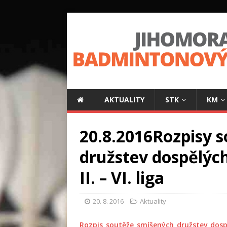
AKTUALITY
STK
KM
20.8.2016Rozpisy 
družstev dospělých
II. – VI. liga
20. 8. 2016
Aktuality
Rozpis_soutěže_smíšených_družstev_dospěl