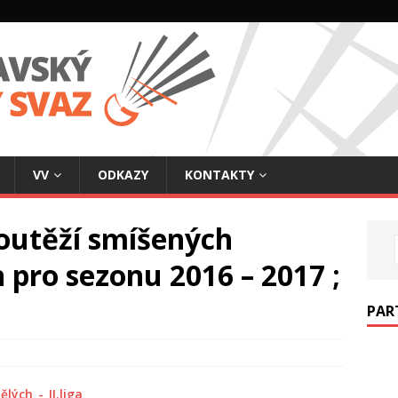
VV
ODKAZY
KONTAKTY
soutěží smíšených
 pro sezonu 2016 – 2017 ;
PAR
ých_-_II.liga