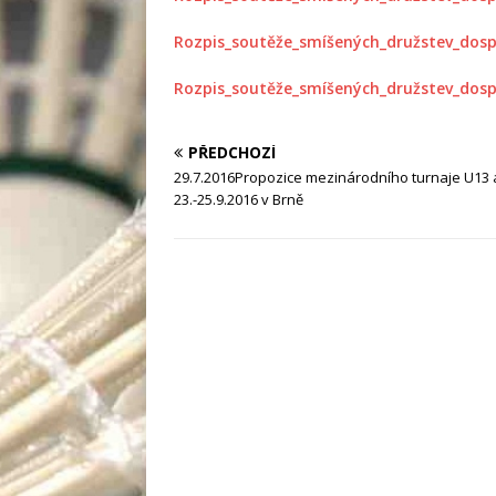
Rozpis_soutěže_smíšených_družstev_dospěl
Rozpis_soutěže_smíšených_družstev_dospě
PŘEDCHOZÍ
29.7.2016Propozice mezinárodního turnaje U13 a
23.-25.9.2016 v Brně