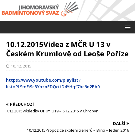
10.12.2015Videa z MČR U 13 v
Českém Krumlově od Leoše Poříze
10. 12. 2015
https://www.youtube.com/playlist?
list=PLSmFi9cBYoznEDQcitD4YHqf7bc6o2Bb0
PŘEDCHOZÍ
7.12.2015Výsledky OP Jm U19 – 6.12.2015 v Chropyni
DALŠÍ
10.12.2015Propozice školení trenérů – Brno – leden 2016