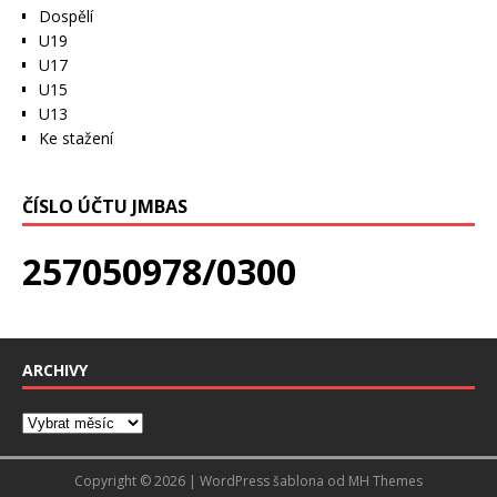
Dospělí
U19
U17
U15
U13
Ke stažení
ČÍSLO ÚČTU JMBAS
257050978/0300
ARCHIVY
Copyright © 2026 | WordPress šablona od
MH Themes