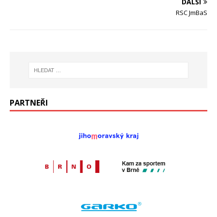
DALŠÍ
RSC JmBaS
PARTNEŘI